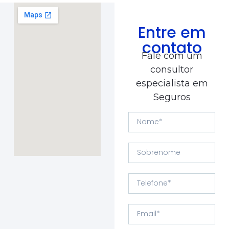
Entre em
contato
Fale com um
consultor
especialista em
Seguros